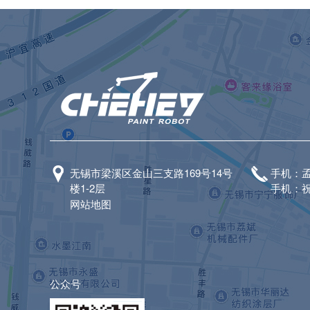
无锡市梁溪区金山三支路169号14号
手机：孟经
楼1-2层
手机：祝经
网站地图
公众号