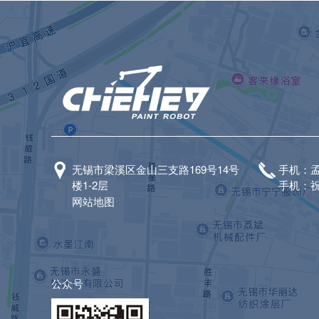
无锡市梁溪区金山三支路169号14号
手机：孟经
楼1-2层
手机：祝经
网站地图
公众号