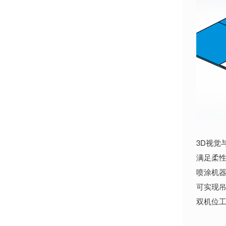
3D视觉
满足柔
喷涂机
可实现吊
双机位